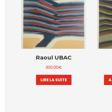
Raoul UBAC
300.00
€
LIRE LA SUITE
A