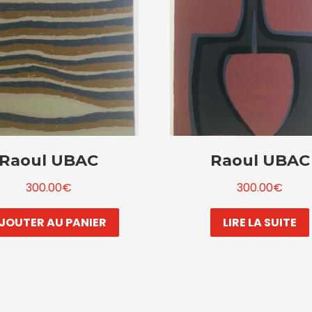
Raoul UBAC
Raoul UBAC
300.00
€
300.00
€
JOUTER AU PANIER
LIRE LA SUITE