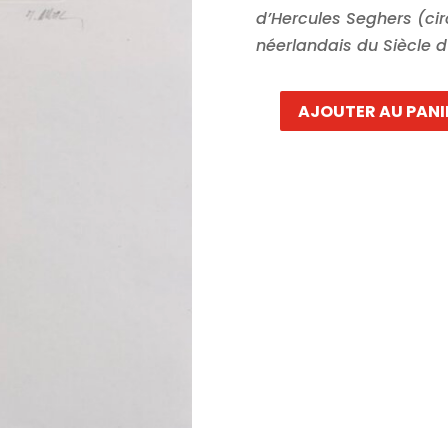
d’Hercules Seghers (cir
néerlandais du Siècle d
AJOUTER AU PANI
quantité
de
Raoul
UBAC