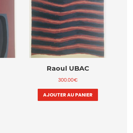
Raoul UBAC
300.00
€
AJOUTER AU PANIER