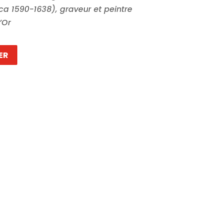
ca 1590-1638), graveur et peintre
’Or
ER