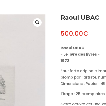
Raoul UBAC
500.00
€
Raoul UBAC
« Le livre des livres »
1972
Eau-forte originale imp
plomb par l’artiste, nu
Dimensions : Papier : 45
Tirage : 25 exemplaires
Cette oeuvre est une var