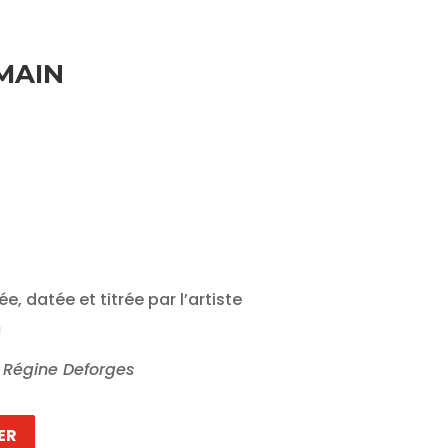
OMAIN
e, datée et titrée par l’artiste
m
n Régine Deforges
ER