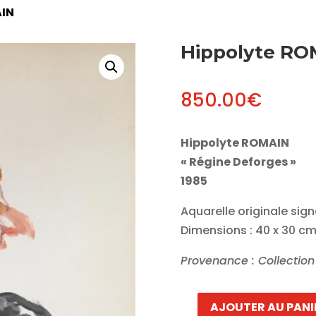
AIN
Hippolyte R
850.00
€
Hippolyte ROMAIN
« Régine Deforges »
1985
Aquarelle originale signé
Dimensions : 40 x 30 c
Provenance : Collectio
AJOUTER AU PANI
quantité