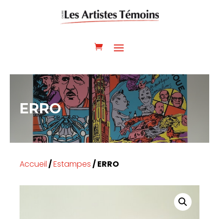
ERRO
Accueil
/
Estampes
/ ERRO