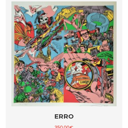
ERRO
350.00
€