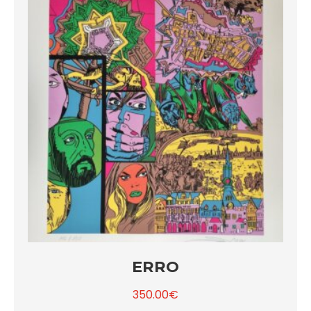
ERRO
350.00
€