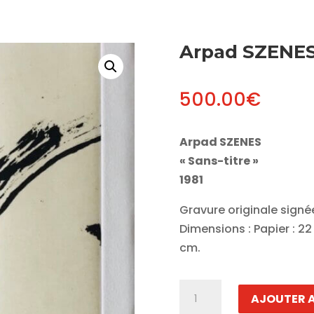
Arpad SZENE
500.00
€
Arpad SZENES
« Sans-titre »
1981
Gravure originale signé
Dimensions : Papier : 22 
cm.
quantité
AJOUTER A
de